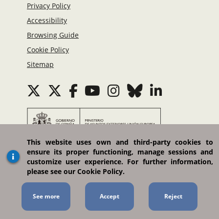
Privacy Policy
Accessibility
Browsing Guide
Cookie Policy
Sitemap
This website uses own and third-party cookies to
Ministerio de Asuntos Exteriores, Unión Europea
ensure its proper functioning, manage sessions and
y Cooperación
customize user experience. For further information,
please see our Cookie Policy.
Plaza del Marqués de Salamanca, 8. 28006 Madrid
(España)
Portal managed by the Directorate-General for
See more
Communications, Public Diplomacy and Social
Media